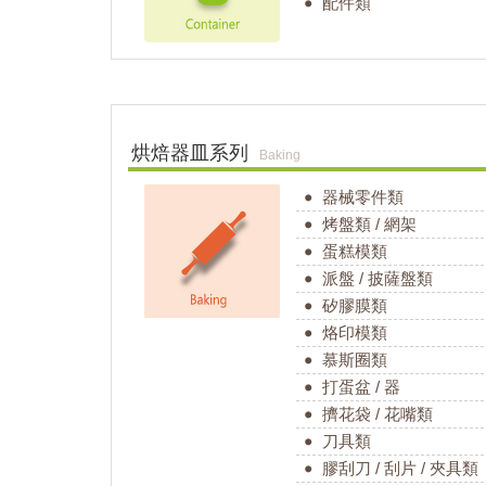
配件類
烘焙器皿系列
Baking
器械零件類
烤盤類 / 網架
蛋糕模類
派盤 / 披薩盤類
矽膠膜類
烙印模類
慕斯圈類
打蛋盆 / 器
擠花袋 / 花嘴類
刀具類
膠刮刀 / 刮片 / 夾具類