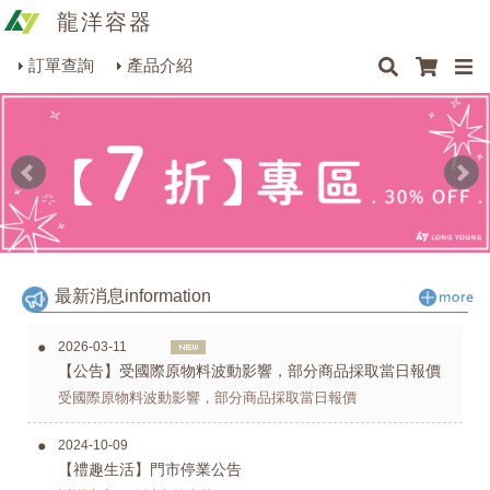
龍洋容器
×
×
×
最新消息
Q&A
關於我們
聯絡我們
瓶罐容器系列
訂單查詢
產品介紹
商品搜尋
包裝材料系列
烘焙器皿系列
餐飲器具系列
生活雜貨系列
理化儀器系列
最新消息
information
美容用品系列
2026-03-11
​【公告】受國際原物料波動影響，部分商品採取當日報價
受國際原物料波動影響，部分商品採取當日報價
2024-10-09
【禮趣生活】門市停業公告