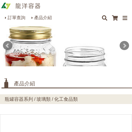
龍洋容器
×
×
×
最新消息
Q&A
關於我們
聯絡我們
瓶罐容器系列
訂單查詢
產品介紹
商品搜尋
包裝材料系列
烘焙器皿系列
餐飲器具系列
生活雜貨系列
理化儀器系列
產品介紹
美容用品系列
瓶罐容器系列 / 玻璃類 / 化工食品類