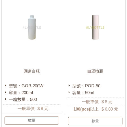
平蓋
(761)
錐型蓋
(238)
丸蓋
(116)
玫瑰蓋
(126)
亮金銀蓋
(184)
金銀鋁蓋
(212)
蘑菇蓋
(139)
圓肩白瓶
白罩噴瓶
銀線白蓋
(111)
鑲銀線雷蓋
(110)
型號：GOB-200W
型號：POD-50
掀蓋
(212)
容量：200ml
容量：50ml
一箱數量：500
按壓蓋
(135)
一般單價
$
8
元
一般單價
$
8
元
100
(pcs)以上
$
6.80
元
砲塔蓋
(100)
金銀K膠蓋
(110)