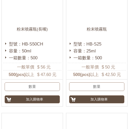
方型
(397)
橢圓型
(140)
三角型
(7)
粉末噴霧瓶(長嘴)
粉末噴霧瓶
鑽石型
(14)
碟型
(15)
型號：HB-S50CH
型號：HB-S25
方錐型
容量：50ml
容量：25ml
(89)
一箱數量：500
一箱數量：500
扁型
(456)
一般單價
$
56
元
一般單價
$
50
元
圓錐型
(123)
500
(pcs)以上
$
47.60
元
500
(pcs)以上
$
42.50
元
甕型
(23)
圓弧型
(215)
球型
(10)
多角型
(42)
蓋型