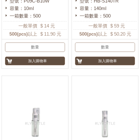
型號：P09C-B10W
型號：HB-S140TR
材質
容量：10ml
容量：140ml
一箱數量：500
一箱數量：500
PP塑膠
(357)
一般單價
$
14
元
一般單價
$
59
元
PE塑膠
(864)
500
(pcs)以上
$
11.90
元
500
(pcs)以上
$
50.20
元
ABS塑膠
(25)
PS塑膠
(90)
PMMA壓克力
(132)
PET塑膠
(2639)
PETG塑膠
(2197)
AS塑膠
(67)
PC塑膠
(0)
規格
圓型
(4759)