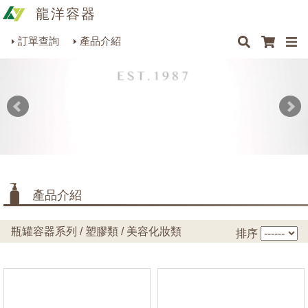
龍洋容器
×
×
×
×
容量
最新消息
Q&A
關於我們
聯絡我們
瓶罐容器系列
訂單查詢
產品介紹
商品搜尋
包裝材料系列
1ml~25ml
(523)
26ml~50ml
(753)
烘焙器皿系列
51ml~100ml
(1095)
餐飲器具系列
101ml~250ml
(2749)
生活雜貨系列
251ml~500ml
(1101)
501ml~1000ml
(112)
理化儀器系列
1001ml~2000ml
產品介紹
(3)
美容用品系列
2001ml以上~
(0)
瓶罐容器系列 / 塑膠類 / 美容化妝類
排序
類型
化妝盒/面霜盒/蜜粉盒
(563)
化妝瓶/乳液瓶