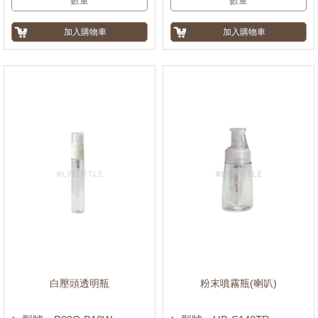
茶色
(282)
綠色
(11)
黃色
(5)
白色
(1714)
黑色
(14)
本色
(176)
紫色
(5)
珍珠色
(9)
寶藍色
(667)
茉綠色
(451)
霧色
(138)
金銀色
(4)
白壓頭透明瓶
粉末噴霧瓶(喇叭)
紅色
(6)