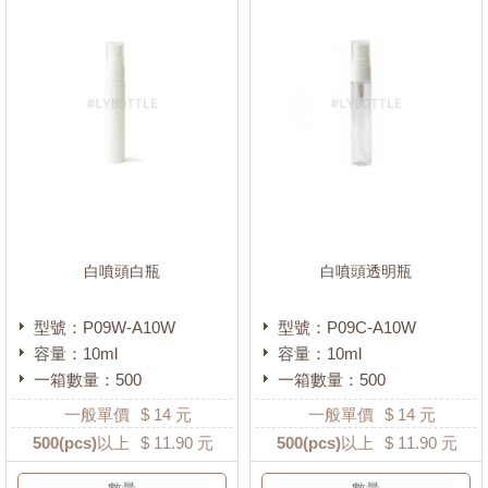
(4430)
噴瓶
(755)
壓瓶
(940)
點蜜瓶/精華液瓶
(124)
軟管瓶
(69)
美容棒
(0)
真空瓶
(79)
泡沫瓶/慕斯瓶
(44)
白噴頭白瓶
白噴頭透明瓶
小化妝瓶
(99)
型號：P09W-A10W
型號：P09C-A10W
顏色
容量：10ml
容量：10ml
一箱數量：500
一箱數量：500
透明
(2871)
一般單價
$
14
元
一般單價
$
14
元
粉紅
(7)
500
(pcs)以上
$
11.90
元
500
(pcs)以上
$
11.90
元
粉藍
(4)