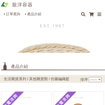
龍洋容器
×
×
×
×
類型
最新消息
Q&A
關於我們
聯絡我們
瓶罐容器系列
訂單查詢
產品介紹
商品搜尋
包裝材料系列
圓型
(20)
橢圓型
(14)
烘焙器皿系列
長方型
(58)
餐飲器具系列
方型
(10)
生活雜貨系列
理化儀器系列
產品介紹
美容用品系列
生活雜貨系列 / 其他雜貨類 / 仿籐編織籃
排序