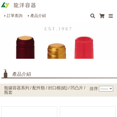
龍洋容器
×
×
×
×
類型
最新消息
Q&A
關於我們
聯絡我們
瓶罐容器系列
訂單查詢
產品介紹
商品搜尋
包裝材料系列
封口膜(紙)
(36)
凹凸片
(7)
烘焙器皿系列
瓶套
(25)
餐飲器具系列
生活雜貨系列
理化儀器系列
產品介紹
美容用品系列
瓶罐容器系列 / 配件類 / 封口模(紙) / 凹凸片 /
排序
瓶套