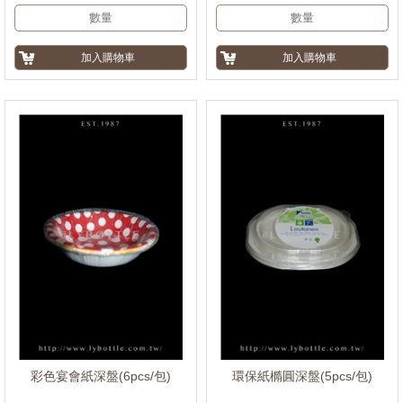
彩色宴會紙深盤(6pcs/包)
環保紙橢圓深盤(5pcs/包)