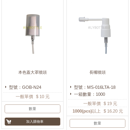
#20
(7)
#13牙
(12)
#16.8牙
(34)
#18牙
(69)
#20牙
(20)
#22牙
(3)
#24牙
(45)
#28牙
(29)
本色蓋大罩噴頭
長嘴噴頭
#33牙
(14)
型號：GOB-N24
型號：MS-016LTA-18
#38牙
(9)
一箱數量：1000
一般單價
$
10
元
一般單價
$
19
元
1000
(pcs)以上
$
16.20
元