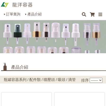
龍洋容器
×
×
×
×
類型
最新消息
Q&A
關於我們
聯絡我們
瓶罐容器系列
訂單查詢
產品介紹
商品搜尋
包裝材料系列
噴霧頭
(80)
乳液壓頭
(83)
烘焙器皿系列
橡膠吸頭
(4)
餐飲器具系列
矽膠吸頭
(10)
生活雜貨系列
滴管
(57)
理化儀器系列
滴蓋
(55)
產品介紹
美容用品系列
規格
瓶罐容器系列 / 配件類 / 噴壓頭 / 吸頭 / 滴管
排序
#11
(1)
#13
(1)
#15
(5)