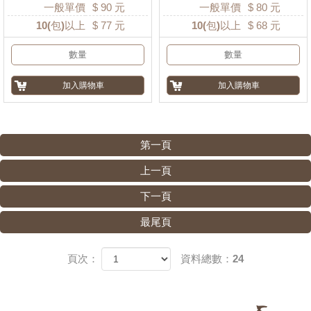
一般單價
$
90
元
一般單價
$
80
元
10
(包)以上
$
77
元
10
(包)以上
$
68
元
第一頁
上一頁
下一頁
最尾頁
頁次：
資料總數：24