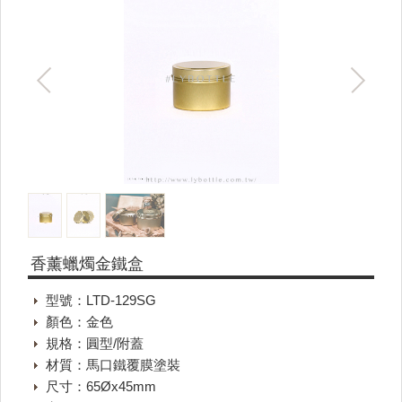
香薰蠟燭金鐵盒
型號：LTD-129SG
顏色：金色
規格：圓型/附蓋
材質：馬口鐵覆膜塗裝
尺寸：65Øx45mm