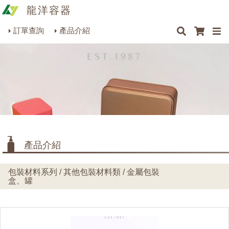
龍洋容器
×
×
×
最新消息
Q&A
關於我們
聯絡我們
瓶罐容器系列
訂單查詢
產品介紹
商品搜尋
包裝材料系列
烘焙器皿系列
餐飲器具系列
生活雜貨系列
理化儀器系列
產品介紹
美容用品系列
包裝材料系列 / 其他包裝材料類 / 金屬包裝
盒、罐