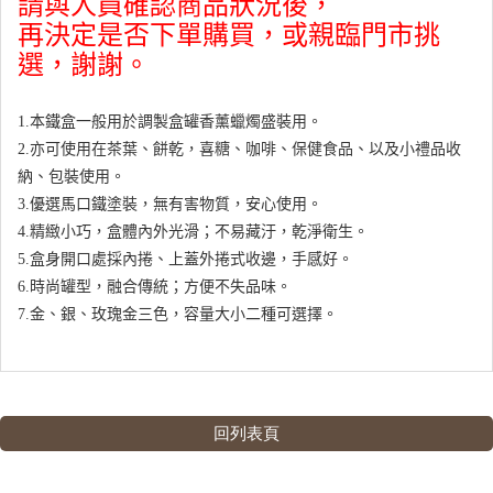
請與人員確認商品狀況後，
再決定是否下單購買，或親臨門市挑
選，謝謝。
1.本鐵盒一般用於調製盒罐香薰蠟燭盛裝用。
2.亦可使用在茶葉、餅乾，喜糖、咖啡、保健食品、以及小禮品收
納、包裝使用。
3.優選馬口鐵塗裝，無有害物質，安心使用。
4.精緻小巧，盒體內外光滑；不易藏汙，乾淨衛生。
5.盒身開口處採內捲、上蓋外捲式收邊，手感好。
6.時尚罐型，融合傳統；方便不失品味。
7.金、銀
、玫瑰金三
色，容量大小二種可選擇。
回列表頁